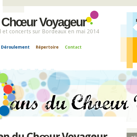
u Chœur Voyageur
l et concerts sur Bordeaux en mai 2014
Déroulement
Répertoire
Contact
cien du Chœur Voyageur