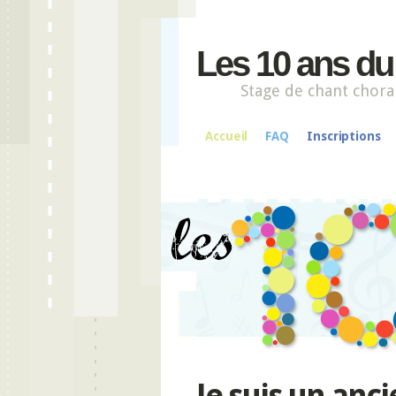
Les 10 ans d
Stage de chant chora
Accueil
FAQ
Inscriptions
Je suis un an