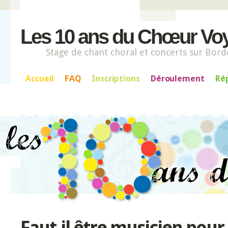
Les 10 ans du Chœur Vo
Stage de chant choral et concerts sur Bor
Accueil
FAQ
Inscriptions
Déroulement
Rép
Faut-il être musicien pour